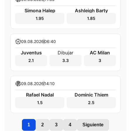
Simona Halep
Ashleigh Barty
1.95
1.85
09.08.2026
06:40
Juventus
Dibujar
AC Milan
2.1
3.3
3
09.08.2026
14:10
Rafael Nadal
Dominic Thiem
1.5
2.5
1
2
3
4
Siguiente