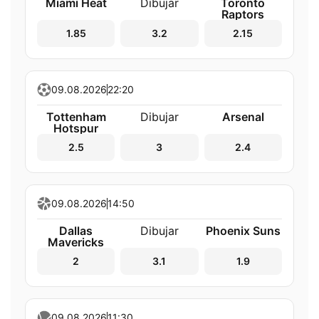
Miami Heat
Dibujar
Toronto
Raptors
1.85
3.2
2.15
09.08.2026
22:20
Tottenham
Dibujar
Arsenal
Hotspur
2.5
3
2.4
09.08.2026
14:50
Dallas
Dibujar
Phoenix Suns
Mavericks
2
3.1
1.9
09.08.2026
11:30