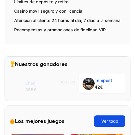
Límites de depósito y retiro
Casino móvil seguro y con licencia
Atención al cliente 24 horas al día, 7 días a la semana
Recompensas y promociones de fidelidad VIP
Características principales de la aplicación Legzo
Casino
Cómo descargar e instalar la aplicación Legzo Casino
Tarifas
Nuestros ganadores
06:42:03
06
Khan
Tempest
355€
42€
Los mejores juegos
Ver todo