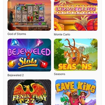
God of Storms
Monte Carlo
Seasons
Bejeweled 2