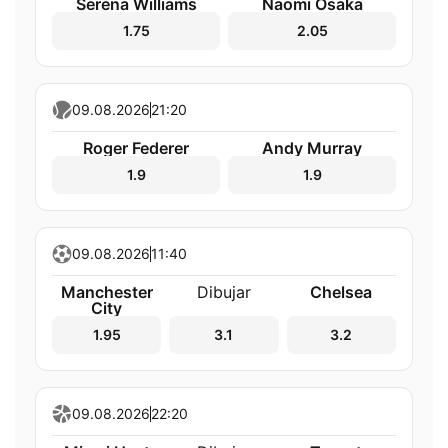
Serena Williams
Naomi Osaka
1.75
2.05
09.08.2026
21:20
Roger Federer
Andy Murray
1.9
1.9
09.08.2026
11:40
Manchester
Dibujar
Chelsea
City
1.95
3.1
3.2
09.08.2026
22:20