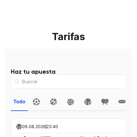
Tarifas
Haz tu apuesta
Todo
09.08.2026
23:40