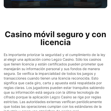
Casino móvil seguro y con
licencia
Es importante priorizar la seguridad y el cumplimiento de la ley
al elegir una aplicación como Legzo Casino. Sólo los casinos
que tienen licencia y están certificados pueden prometer que
manejarán su información personal y sus fondos de manera
segura. Se verifica la imparcialidad de todos los juegos y
transacciones cuando tienen una licencia reconocida. Esto
significa que cada giro, carta y apuesta está respaldada por
reglas claras. Los jugadores pueden estar tranquilos sabiendo
que su información está segura con la última tecnología de
cifrado porque la aplicación Legzo Casino se rige por reglas
estrictas. Las autoridades externas verifican periódicamente
que todas las operaciones cumplan con los estándares de la