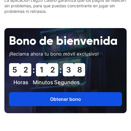
La aplicación Legzo Casino garantiza que los pagos se realicen
sin problemas, para que puedas concentrarte en jugar sin
problemas ni retrasos.
Bono de bienvenida
¡Reclama ahora tu bono móvil exclusivo!
:
:
5
2
1
2
3
6
Horas
Minutos
Segundos
Obtener bono