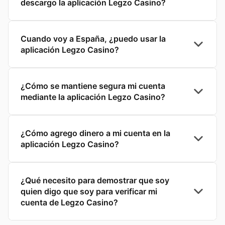
descargo la aplicación Legzo Casino?
Cuando voy a España, ¿puedo usar la
aplicación Legzo Casino?
¿Cómo se mantiene segura mi cuenta
mediante la aplicación Legzo Casino?
¿Cómo agrego dinero a mi cuenta en la
aplicación Legzo Casino?
¿Qué necesito para demostrar que soy
quien digo que soy para verificar mi
cuenta de Legzo Casino?