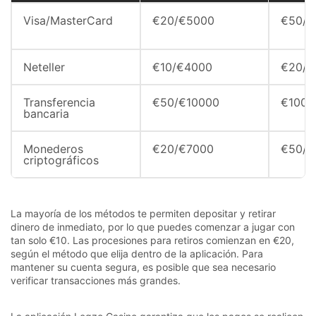
Visa/MasterCard
€20/€5000
€50/€
Neteller
€10/€4000
€20/€
Transferencia
€50/€10000
€100/
bancaria
Monederos
€20/€7000
€50/€
criptográficos
La mayoría de los métodos te permiten depositar y retirar
dinero de inmediato, por lo que puedes comenzar a jugar con
tan solo €10. Las procesiones para retiros comienzan en €20,
según el método que elija dentro de la aplicación. Para
mantener su cuenta segura, es posible que sea necesario
verificar transacciones más grandes.