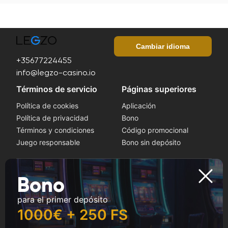
Cambiar idioma
+35677224455
info@legzo-casino.io
Términos de servicio
Páginas superiores
Política de cookies
Aplicación
Política de privacidad
Bono
Términos y condiciones
Código promocional
Juego responsable
Bono sin depósito
Juega seguro
Bono
Si nota síntomas de adicción al juego, busque ayuda de
para el primer depósito
un profesional. Este sitio web está destinado a usuarios
1000€ + 250 FS
mayores de 18 años.