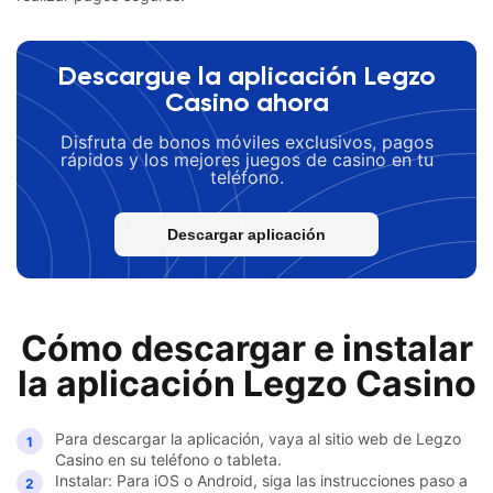
Descargue la aplicación Legzo
Casino ahora
Disfruta de bonos móviles exclusivos, pagos
rápidos y los mejores juegos de casino en tu
teléfono.
Descargar aplicación
Cómo descargar e instalar
la aplicación Legzo Casino
Para descargar la aplicación, vaya al sitio web de Legzo
Casino en su teléfono o tableta.
Instalar: Para iOS o Android, siga las instrucciones paso a