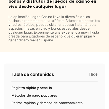
bonos y disfrutar de juegos de casino en
vivo desde cualquier lugar
La aplicación Legzo Casino lleva la diversión de los
casinos directamente a tu teléfono. Además de depósitos
y retiros rápidos, puedes obtener acceso instantáneo a
espacios, mesas en vivo y bonos especiales desde
cualquier lugar. Experimente una experiencia móvil fluida
creada para jugadores de español que quieran jugar y
ganar dinero real en España.
Tabla de contenidos
Hide
Registro rápido y sencillo
Métodos de pago populares
Retiros rápidos y tiempos de procesamiento