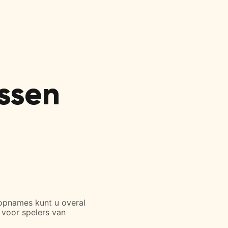
ssen
 opnames kunt u overal
 voor spelers van