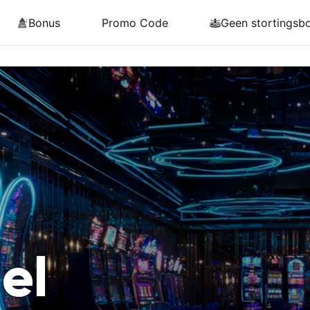
Bonus
Promo Code
Geen stortingsb
el