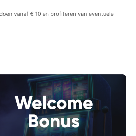
doen vanaf € 10 en profiteren van eventuele
Welcome
Bonus