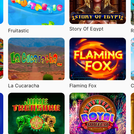
Story Of Egypt
Fruitastic
R
La Cucaracha
Flaming Fox
C