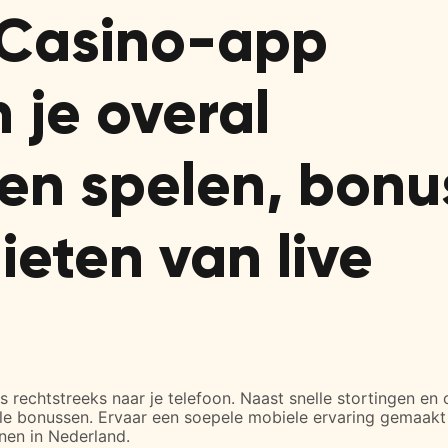
 Casino-app
 je overal
en spelen, bonu
ieten van live
 rechtstreeks naar je telefoon. Naast snelle stortingen en
ciale bonussen. Ervaar een soepele mobiele ervaring gemaakt
nnen in Nederland.