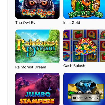
The Owl Eyes
Irish Gold
Cash Splash
Rainforest Dream