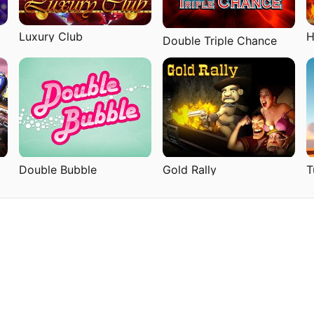
Luxury Club
H
Double Triple Chance
Double Bubble
Gold Rally
T