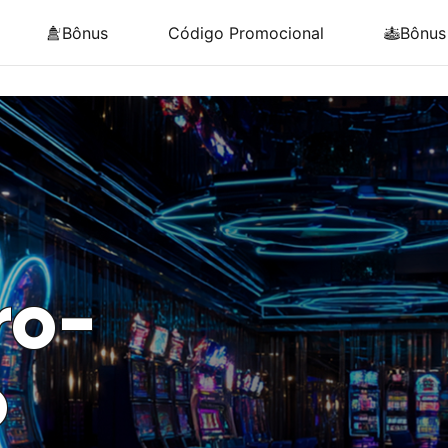
Bônus
Código Promocional
Bônus
ro-
o