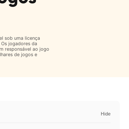
a
el sob uma licença
. Os jogadores da
em responsável ao jogo
lhares de jogos e
Hide