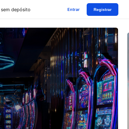
 sem depósito
Entrar
Registrar