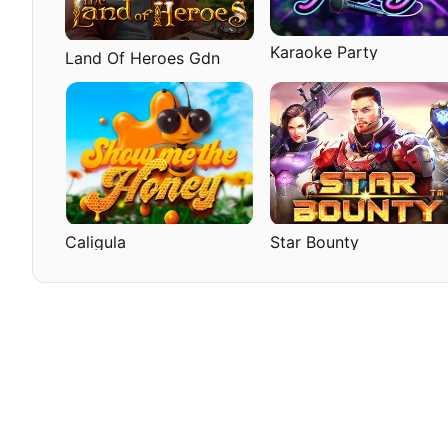
Karaoke Party
Land Of Heroes Gdn
Caligula
Star Bounty