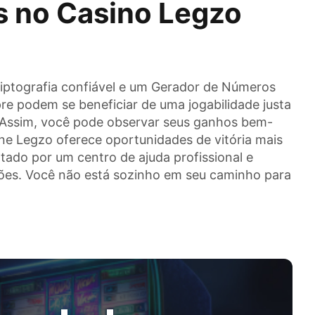
s no Casino Legzo
riptografia confiável e um Gerador de Números
re podem se beneficiar de uma jogabilidade justa
s. Assim, você pode observar seus ganhos bem-
ine Legzo oferece oportunidades de vitória mais
ado por um centro de ajuda profissional e
ções. Você não está sozinho em seu caminho para