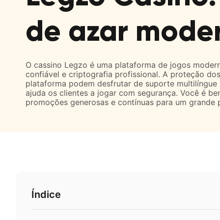
de azar moder
O cassino Legzo é uma plataforma de jogos moderna
confiável e criptografia profissional. A proteção 
plataforma podem desfrutar de suporte multilíngue
ajuda os clientes a jogar com segurança. Você é be
promoções generosas e contínuas para um grande po
Índice