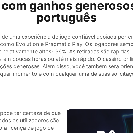
 com ganhos generoso
português
m de uma experiência de jogo confiável apoiada por c
, como Evolution e Pragmatic Play. Os jogadores semp
o relativamente altos- 96%. As retiradas são rápida
ca em poucas horas ou até mais rápido. O cassino onl
ções generosas. Além disso, você também será orient
ualquer momento e com qualquer uma de suas solicita
 pode ter certeza de que
dos os utilizadores são
 à licença de jogo de