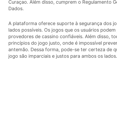
Curaçao. Além disso, cumprem o Regulamento Ge
Dados.
A plataforma oferece suporte à segurança dos jo
lados possíveis. Os jogos que os usuários podem
provedores de cassino confiáveis. Além disso, t
princípios do jogo justo, onde é impossível preve
antemão. Dessa forma, pode-se ter certeza de q
jogo são imparciais e justos para ambos os lados