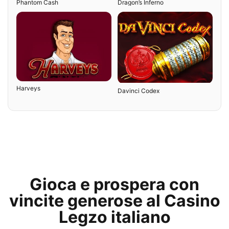
Phantom Cash
Dragon’s Inferno
Harveys
Davinci Codex
Gioca e prospera con
vincite generose al Casino
Legzo italiano