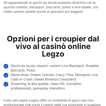
Gli appassionati di giochi da tavolo possono divertirsi con le
opzioni roulette, blackjack, baccarat, poker e live-dealer, con
molte varianti adatte anche ai giocatori più esigenti.
Opzioni per i croupier dal
vivo al casinò online
Legzo
Giochi da tavolo classici: varianti Live Blackjack, Roulette,
Baccarat, Poker
Game show: Dream Catcher, Crazy Time, Monopoly Live,
Cash or Crash, Sweet Bonanza Candyland
Streaming di alta qualità: video HD, rivenditori
professionisti, gameplay interattivo
Il sito del casinò Legzo offre un ambiente di gioco dal vivo
professionale che porta il casinò nella tua posizione in qualsiasi