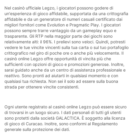
Nel casinò ufficiale Legzo, i giocatori possono godere di
un'esperienza di gioco affidabile, supportata da una crittografia
affidabile e da un generatore di numeri casuali certificato dai
migliori fornitori come Evolution e Pragmatic Play. I giocatori
possono sempre trarre vantaggio da un gameplay equo e
trasparente. Gli RTP nella maggior parte dei giochi sono
relativamente alti: il 96%. I prelievi sono veloci. Quindi, potresti
vedere le tue vincite vincenti sulla tua carta o sul tuo portafoglio
crittografico nel giro di poche ore o anche più velocemente. Il
casinò online Legzo offre opportunità di vincita più che
sufficienti con opzioni di gioco e promozioni generose. Inoltre,
sarai guidato anche da un centro di assistenza professionale e
reattivo. Sono pronti ad aiutarti in qualsiasi momento e con
qualsiasi tua richiesta. Non sei il solo ad essere sulla buona
strada per ottenere vincite consistenti.
Ogni utente registrato al casinò online Legzo può essere sicuro
di trovarsi in un luogo sicuro. I dati personali di tutti gli utenti
sono protetti dalla società GALACTICA. È soggetto alla licenza
di gioco di Curacao. Inoltre, sono conformi al Regolamento
generale sulla protezione dei dati.