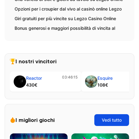
Opzioni per i croupier dal vivo al casinò online Legzo
Giri gratuiti per più vincite su Legzo Casino Online
Bonus generosi e maggiori possibilità di vincita al
Legzo World Casino
Fidati di ogni giro che fai su Legzo Casino Online
Transazioni trasparenti sul sito web di Legzo
I nostri vincitori
03:46:15
03
Reactor
Esquire
430€
108€
I migliori giochi
Vedi tutto