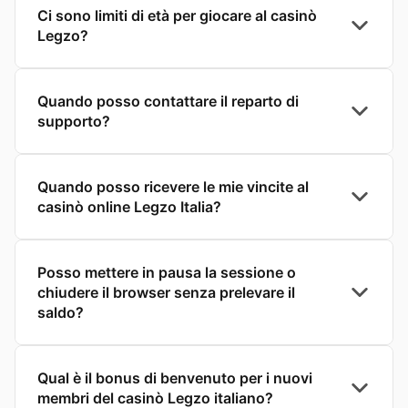
Ci sono limiti di età per giocare al casinò
Legzo?
Quando posso contattare il reparto di
supporto?
Quando posso ricevere le mie vincite al
casinò online Legzo Italia?
Posso mettere in pausa la sessione o
chiudere il browser senza prelevare il
saldo?
Qual è il bonus di benvenuto per i nuovi
membri del casinò Legzo italiano?