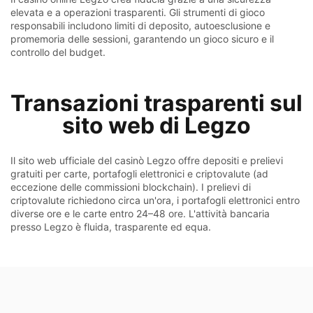
elevata e a operazioni trasparenti. Gli strumenti di gioco
responsabili includono limiti di deposito, autoesclusione e
promemoria delle sessioni, garantendo un gioco sicuro e il
controllo del budget.
Transazioni trasparenti sul
sito web di Legzo
Il sito web ufficiale del casinò Legzo offre depositi e prelievi
gratuiti per carte, portafogli elettronici e criptovalute (ad
eccezione delle commissioni blockchain). I prelievi di
criptovalute richiedono circa un'ora, i portafogli elettronici entro
diverse ore e le carte entro 24–48 ore. L'attività bancaria
presso Legzo è fluida, trasparente ed equa.