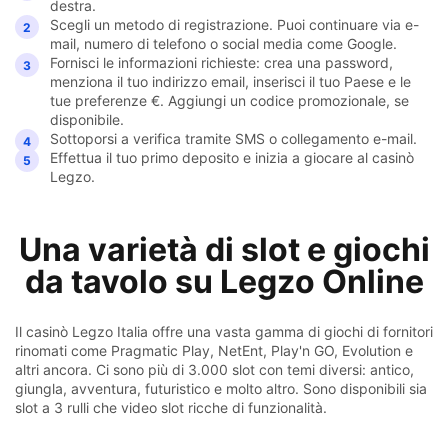
destra.
Scegli un metodo di registrazione. Puoi continuare via e-
mail, numero di telefono o social media come Google.
Fornisci le informazioni richieste: crea una password,
menziona il tuo indirizzo email, inserisci il tuo Paese e le
tue preferenze €. Aggiungi un codice promozionale, se
disponibile.
Sottoporsi a verifica tramite SMS o collegamento e-mail.
Effettua il tuo primo deposito e inizia a giocare al casinò
Legzo.
Una varietà di slot e giochi
da tavolo su Legzo Online
Il casinò Legzo Italia offre una vasta gamma di giochi di fornitori
rinomati come Pragmatic Play, NetEnt, Play'n GO, Evolution e
altri ancora. Ci sono più di 3.000 slot con temi diversi: antico,
giungla, avventura, futuristico e molto altro. Sono disponibili sia
slot a 3 rulli che video slot ricche di funzionalità.