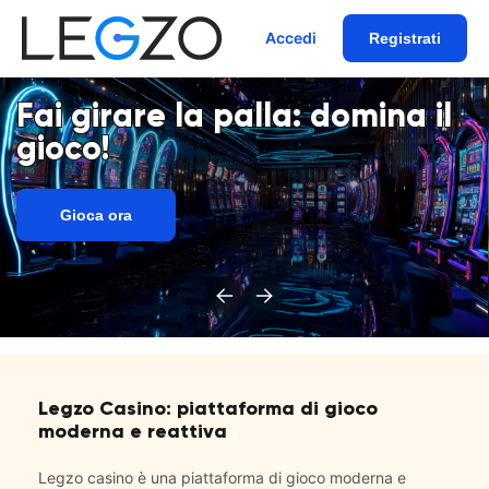
Accedi
Registrati
Fai girare la palla: domina il
gioco!
Gioca ora
Legzo Casino: piattaforma di gioco
moderna e reattiva
Legzo casino è una piattaforma di gioco moderna e