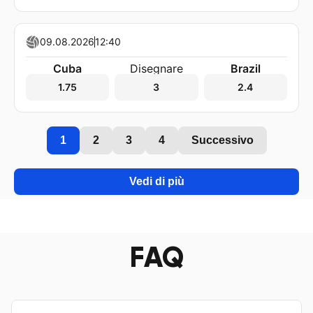
09.08.2026
12:40
Cuba
Disegnare
Brazil
1.75
3
2.4
1
2
3
4
Successivo
Vedi di più
FAQ