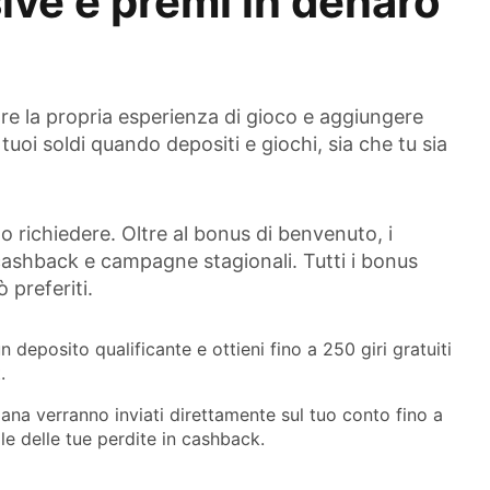
ive e premi in denaro
re la propria esperienza di gioco e aggiungere
tuoi soldi quando depositi e giochi, sia che tu sia
 richiedere. Oltre al bonus di benvenuto, i
i cashback e campagne stagionali. Tutti i bonus
 preferiti.
un deposito qualificante e ottieni fino a 250 giri gratuiti
.
ana verranno inviati direttamente sul tuo conto fino a
 delle tue perdite in cashback.