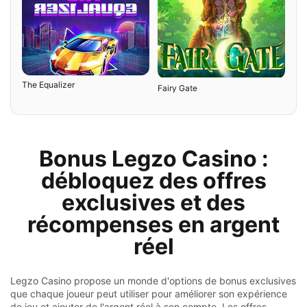
Wild Blood
Fairy Gate
Bonus Legzo Casino :
débloquez des offres
exclusives et des
récompenses en argent
réel
Legzo Casino propose un monde d'options de bonus exclusives
que chaque joueur peut utiliser pour améliorer son expérience
de jeu et ajouter de l'argent réel à son compte. Les offres