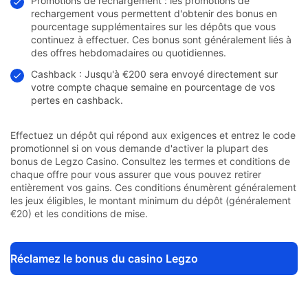
Promotions de rechargement : les promotions de
rechargement vous permettent d'obtenir des bonus en
pourcentage supplémentaires sur les dépôts que vous
continuez à effectuer. Ces bonus sont généralement liés à
des offres hebdomadaires ou quotidiennes.
Cashback : Jusqu'à €200 sera envoyé directement sur
votre compte chaque semaine en pourcentage de vos
pertes en cashback.
Effectuez un dépôt qui répond aux exigences et entrez le code
promotionnel si on vous demande d'activer la plupart des
bonus de Legzo Casino. Consultez les termes et conditions de
chaque offre pour vous assurer que vous pouvez retirer
entièrement vos gains. Ces conditions énumèrent généralement
les jeux éligibles, le montant minimum du dépôt (généralement
€20) et les conditions de mise.
Réclamez le bonus du casino Legzo