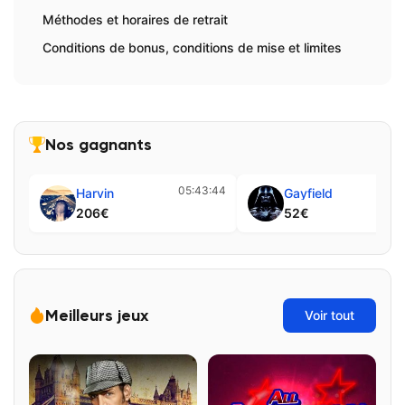
Méthodes et horaires de retrait
Conditions de bonus, conditions de mise et limites
Promotions, tours gratuits et récompenses de fidélité
Aperçu des bonus du casino Legzo
Pourquoi choisir les bonus du casino Legzo ?
Nos gagnants
05:
Harvin
05:43:56
Viky
206€
373€
Meilleurs jeux
Voir tout