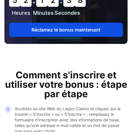
:
:
5
2
1
2
3
6
Heures
Minutes
Secondes
Réclamez le bonus maintenant
Comment s'inscrire et
utiliser votre bonus : étape
par étape
Accédez au site Web du Legzo Casino et cliquez sur le
bouton « S'inscrire » ou « S'inscrire » ; remplissez le
formulaire d'inscription avec des informations de base,
telles qu'une adresse e-mail valide et un mot de passe
que vous avez choisi.