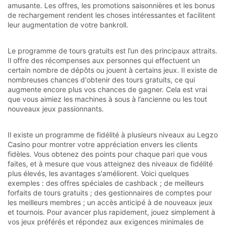
amusante. Les offres, les promotions saisonnières et les bonus
de rechargement rendent les choses intéressantes et facilitent
leur augmentation de votre bankroll.
Le programme de tours gratuits est l’un des principaux attraits.
Il offre des récompenses aux personnes qui effectuent un
certain nombre de dépôts ou jouent à certains jeux. Il existe de
nombreuses chances d'obtenir des tours gratuits, ce qui
augmente encore plus vos chances de gagner. Cela est vrai
que vous aimiez les machines à sous à l’ancienne ou les tout
nouveaux jeux passionnants.
Il existe un programme de fidélité à plusieurs niveaux au Legzo
Casino pour montrer votre appréciation envers les clients
fidèles. Vous obtenez des points pour chaque pari que vous
faites, et à mesure que vous atteignez des niveaux de fidélité
plus élevés, les avantages s'améliorent. Voici quelques
exemples : des offres spéciales de cashback ; de meilleurs
forfaits de tours gratuits ; des gestionnaires de comptes pour
les meilleurs membres ; un accès anticipé à de nouveaux jeux
et tournois. Pour avancer plus rapidement, jouez simplement à
vos jeux préférés et répondez aux exigences minimales de