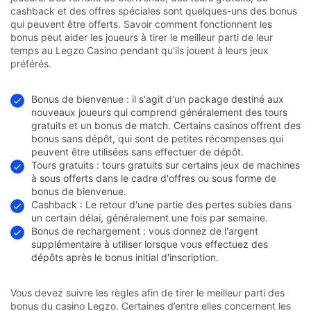
cashback et des offres spéciales sont quelques-uns des bonus
qui peuvent être offerts. Savoir comment fonctionnent les
bonus peut aider les joueurs à tirer le meilleur parti de leur
temps au Legzo Casino pendant qu'ils jouent à leurs jeux
préférés.
Bonus de bienvenue : il s'agit d'un package destiné aux
nouveaux joueurs qui comprend généralement des tours
gratuits et un bonus de match. Certains casinos offrent des
bonus sans dépôt, qui sont de petites récompenses qui
peuvent être utilisées sans effectuer de dépôt.
Tours gratuits : tours gratuits sur certains jeux de machines
à sous offerts dans le cadre d'offres ou sous forme de
bonus de bienvenue.
Cashback : Le retour d'une partie des pertes subies dans
un certain délai, généralement une fois par semaine.
Bonus de rechargement : vous donnez de l'argent
supplémentaire à utiliser lorsque vous effectuez des
dépôts après le bonus initial d'inscription.
Vous devez suivre les règles afin de tirer le meilleur parti des
bonus du casino Legzo. Certaines d’entre elles concernent les