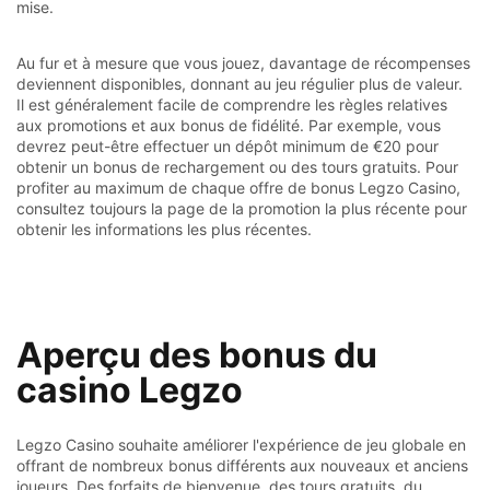
mise.
Au fur et à mesure que vous jouez, davantage de récompenses
deviennent disponibles, donnant au jeu régulier plus de valeur.
Il est généralement facile de comprendre les règles relatives
aux promotions et aux bonus de fidélité. Par exemple, vous
devrez peut-être effectuer un dépôt minimum de €20 pour
obtenir un bonus de rechargement ou des tours gratuits. Pour
profiter au maximum de chaque offre de bonus Legzo Casino,
consultez toujours la page de la promotion la plus récente pour
obtenir les informations les plus récentes.
Aperçu des bonus du
casino Legzo
Legzo Casino souhaite améliorer l'expérience de jeu globale en
offrant de nombreux bonus différents aux nouveaux et anciens
joueurs. Des forfaits de bienvenue, des tours gratuits, du