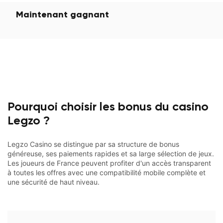
Maintenant gagnant
Bounty of the Beanstalk
Carnival Queen
283€
242€
Pourquoi choisir les bonus du casino
Legzo ?
Legzo Casino se distingue par sa structure de bonus
généreuse, ses paiements rapides et sa large sélection de jeux.
Les joueurs de France peuvent profiter d'un accès transparent
à toutes les offres avec une compatibilité mobile complète et
une sécurité de haut niveau.