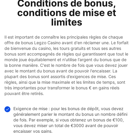
Conditions de bonus,
conditions de mise et
limites
Il est important de connaître les principales règles de chaque
offre de bonus Legzo Casino avant d'en réclamer une. Le forfait
de bienvenue du casino, les tours gratuits et tous ses autres
bonus sont accompagnés de règles qui garantissent que tout le
monde joue équitablement et n'utilise l'argent du bonus que de
la bonne manière. C'est le nombre de fois que vous devez jouer
avec le montant du bonus avant de pouvoir l'encaisser. La
plupart des bonus sont assortis d’exigences de mise. Ces
règles, ainsi que la mise maximale et les limites de temps, sont
très importantes pour transformer le bonus € en gains réels
pouvant être retirés.
Exigence de mise : pour les bonus de dépôt, vous devez
généralement parier le montant du bonus un nombre défini
de fois. Par exemple, si vous obtenez un bonus de €100,
vous devez miser un total de €3000 avant de pouvoir
encaisser vos gains.