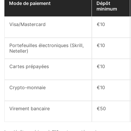
Mode de paiement
Dépôt
minimum
Visa/Mastercard
€10
Portefeuilles électroniques (Skrill,
€10
Neteller)
Cartes prépayées
€10
Crypto-monnaie
€10
Virement bancaire
€50