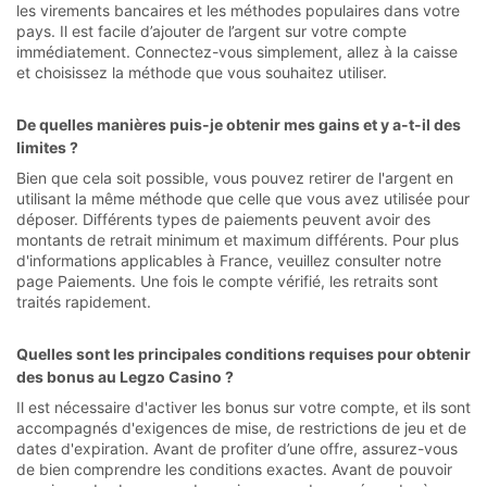
les virements bancaires et les méthodes populaires dans votre
pays. Il est facile d’ajouter de l’argent sur votre compte
immédiatement. Connectez-vous simplement, allez à la caisse
et choisissez la méthode que vous souhaitez utiliser.
De quelles manières puis-je obtenir mes gains et y a-t-il des
limites ?
Bien que cela soit possible, vous pouvez retirer de l'argent en
utilisant la même méthode que celle que vous avez utilisée pour
déposer. Différents types de paiements peuvent avoir des
montants de retrait minimum et maximum différents. Pour plus
d'informations applicables à France, veuillez consulter notre
page Paiements. Une fois le compte vérifié, les retraits sont
traités rapidement.
Quelles sont les principales conditions requises pour obtenir
des bonus au Legzo Casino ?
Il est nécessaire d'activer les bonus sur votre compte, et ils sont
accompagnés d'exigences de mise, de restrictions de jeu et de
dates d'expiration. Avant de profiter d’une offre, assurez-vous
de bien comprendre les conditions exactes. Avant de pouvoir