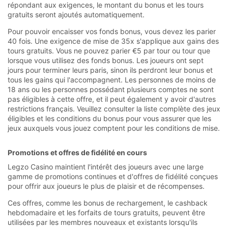
répondant aux exigences, le montant du bonus et les tours
gratuits seront ajoutés automatiquement.
Pour pouvoir encaisser vos fonds bonus, vous devez les parier
40 fois. Une exigence de mise de 35x s'applique aux gains des
tours gratuits. Vous ne pouvez parier €5 par tour ou tour que
lorsque vous utilisez des fonds bonus. Les joueurs ont sept
jours pour terminer leurs paris, sinon ils perdront leur bonus et
tous les gains qui l'accompagnent. Les personnes de moins de
18 ans ou les personnes possédant plusieurs comptes ne sont
pas éligibles à cette offre, et il peut également y avoir d'autres
restrictions français. Veuillez consulter la liste complète des jeux
éligibles et les conditions du bonus pour vous assurer que les
jeux auxquels vous jouez comptent pour les conditions de mise.
Promotions et offres de fidélité en cours
Legzo Casino maintient l'intérêt des joueurs avec une large
gamme de promotions continues et d'offres de fidélité conçues
pour offrir aux joueurs le plus de plaisir et de récompenses.
Ces offres, comme les bonus de rechargement, le cashback
hebdomadaire et les forfaits de tours gratuits, peuvent être
utilisées par les membres nouveaux et existants lorsqu'ils