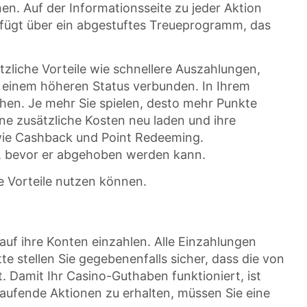
en. Auf der Informationsseite zu jeder Aktion
fügt über ein abgestuftes Treueprogramm, das
tzliche Vorteile wie schnellere Auszahlungen,
 einem höheren Status verbunden. In Ihrem
hen. Je mehr Sie spielen, desto mehr Punkte
ne zusätzliche Kosten neu laden und ihre
n wie Cashback und Point Redeeming.
s, bevor er abgehoben werden kann.
le Vorteile nutzen können.
auf ihre Konten einzahlen. Alle Einzahlungen
te stellen Sie gegebenenfalls sicher, dass die von
 Damit Ihr Casino-Guthaben funktioniert, ist
aufende Aktionen zu erhalten, müssen Sie eine