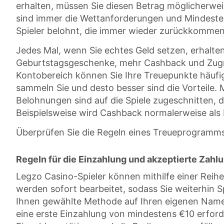
erhalten, müssen Sie diesen Betrag möglicherweis
sind immer die Wettanforderungen und Mindeste
Spieler belohnt, die immer wieder zurückkommen
Jedes Mal, wenn Sie echtes Geld setzen, erhalten
Geburtstagsgeschenke, mehr Cashback und Zugrif
Kontobereich können Sie Ihre Treuepunkte häufig
sammeln Sie und desto besser sind die Vorteile.
Belohnungen sind auf die Spiele zugeschnitten, d
Beispielsweise wird Cashback normalerweise als
Überprüfen Sie die Regeln eines Treueprogramms, 
Regeln für die Einzahlung und akzeptierte Zah
Legzo Casino-Spieler können mithilfe einer Reihe
werden sofort bearbeitet, sodass Sie weiterhin Sp
Ihnen gewählte Methode auf Ihren eigenen Namen 
eine erste Einzahlung von mindestens €10 erfor