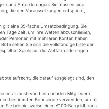
geln und Anforderungen: Sie müssen eine
ung, die den Voraussetzungen entspricht,
n gilt eine 35-fache Umsatzbedingung. Sie
n Tage Zeit, um ihre Wetten abzuschließen,
n oder Personen mit mehreren Konten haben
te sehen Sie sich die vollständige Liste der
espielten Spiele auf die Wettanforderungen
ebote aufrecht, die darauf ausgelegt sind, den
neuen als auch von bestehenden Mitgliedern
g einen bestimmten Bonuscode verwenden, um für
nn Sie beispielsweise einen €100-Bargeldbonus