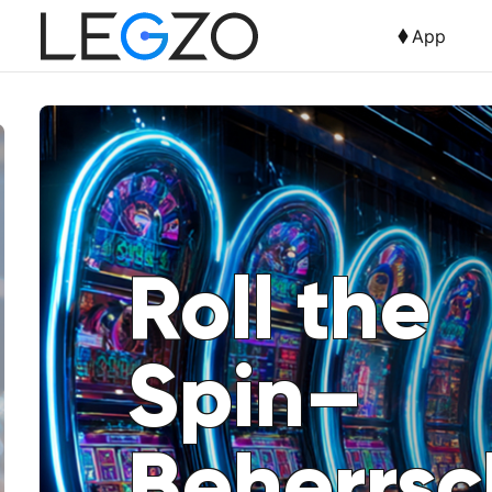
App
Roll the
Spin–
Beherrsc