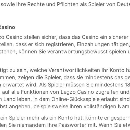
 € sowie Ihre Rechte und Pflichten als Spieler von De
Casino
asino stellen sicher, dass das Casino ein sicherer u
stellen, dass er sich registrieren, Einzahlungen täti
erstehen, können Sie verantwortungsbewusst spielen 
tigt zu sein, welche Verantwortlichkeiten Ihr Konto
men, zeigen die Spieler, dass sie mindestens das ges
erwartet wird. Als Spieler müssen Sie mindestens 18 
m auf alle Funktionen von Legzo Casino zugreifen un
 Land leben, in dem Online-Glücksspiele erlaubt sind.
lbst angeben, beispielsweise ihren vollständigen Na
n Spieler mehr als ein Konto hat, könnte er gesperrt
eilen Sie niemandem Ihre Passwörter mit. Wenn Sie e