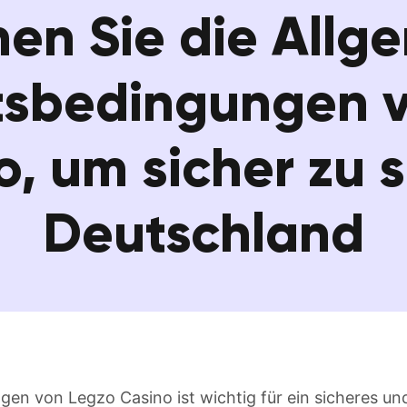
hen Sie die Allg
tsbedingungen v
, um sicher zu 
Deutschland
en von Legzo Casino ist wichtig für ein sicheres un