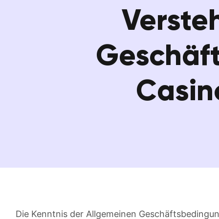
Verste
Geschäf
Casino
Die Kenntnis der Allgemeinen Geschäftsbedingung