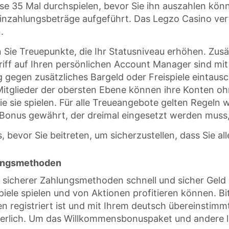
e 35 Mal durchspielen, bevor Sie ihn auszahlen könn
inzahlungsbeträge aufgeführt. Das Legzo Casino ver
.
 Sie Treuepunkte, die Ihr Statusniveau erhöhen. Zusä
f auf Ihren persönlichen Account Manager sind mit
 gegen zusätzliches Bargeld oder Freispiele eintausc
 Mitglieder der obersten Ebene können ihre Konten oh
ie sie spielen. Für alle Treueangebote gelten Regel
 Bonus gewährt, der dreimal eingesetzt werden mus
bevor Sie beitreten, um sicherzustellen, dass Sie al
lungsmethoden
 sicherer Zahlungsmethoden schnell und sicher Geld 
iele spielen und von Aktionen profitieren können. Bit
registriert ist und mit Ihrem deutsch übereinstimmt.
derlich. Um das Willkommensbonuspaket und andere l