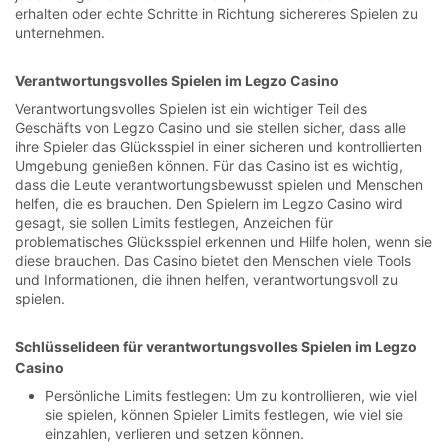
erhalten oder echte Schritte in Richtung sichereres Spielen zu
unternehmen.
Verantwortungsvolles Spielen im Legzo Casino
Verantwortungsvolles Spielen ist ein wichtiger Teil des
Geschäfts von Legzo Casino und sie stellen sicher, dass alle
ihre Spieler das Glücksspiel in einer sicheren und kontrollierten
Umgebung genießen können. Für das Casino ist es wichtig,
dass die Leute verantwortungsbewusst spielen und Menschen
helfen, die es brauchen. Den Spielern im Legzo Casino wird
gesagt, sie sollen Limits festlegen, Anzeichen für
problematisches Glücksspiel erkennen und Hilfe holen, wenn sie
diese brauchen. Das Casino bietet den Menschen viele Tools
und Informationen, die ihnen helfen, verantwortungsvoll zu
spielen.
Schlüsselideen für verantwortungsvolles Spielen im Legzo
Casino
Persönliche Limits festlegen: Um zu kontrollieren, wie viel
sie spielen, können Spieler Limits festlegen, wie viel sie
einzahlen, verlieren und setzen können.