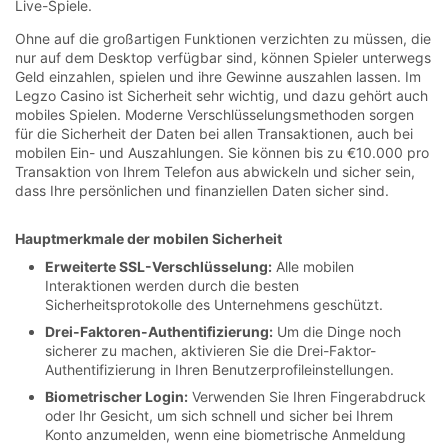
Live-Spiele.
Ohne auf die großartigen Funktionen verzichten zu müssen, die
nur auf dem Desktop verfügbar sind, können Spieler unterwegs
Geld einzahlen, spielen und ihre Gewinne auszahlen lassen. Im
Legzo Casino ist Sicherheit sehr wichtig, und dazu gehört auch
mobiles Spielen. Moderne Verschlüsselungsmethoden sorgen
für die Sicherheit der Daten bei allen Transaktionen, auch bei
mobilen Ein- und Auszahlungen. Sie können bis zu €10.000 pro
Transaktion von Ihrem Telefon aus abwickeln und sicher sein,
dass Ihre persönlichen und finanziellen Daten sicher sind.
Hauptmerkmale der mobilen Sicherheit
Erweiterte SSL-Verschlüsselung:
Alle mobilen
Interaktionen werden durch die besten
Sicherheitsprotokolle des Unternehmens geschützt.
Drei-Faktoren-Authentifizierung:
Um die Dinge noch
sicherer zu machen, aktivieren Sie die Drei-Faktor-
Authentifizierung in Ihren Benutzerprofileinstellungen.
Biometrischer Login:
Verwenden Sie Ihren Fingerabdruck
oder Ihr Gesicht, um sich schnell und sicher bei Ihrem
Konto anzumelden, wenn eine biometrische Anmeldung