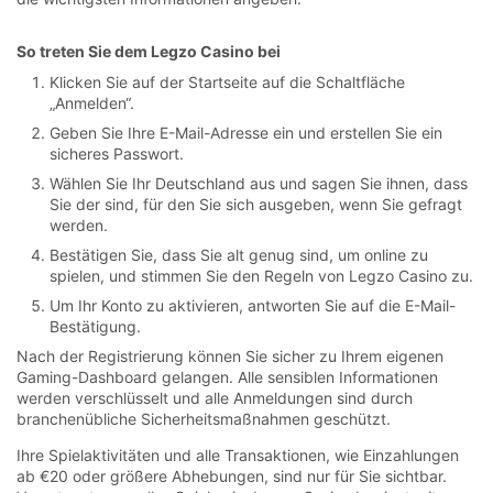
So treten Sie dem Legzo Casino bei
Klicken Sie auf der Startseite auf die Schaltfläche
„Anmelden“.
Geben Sie Ihre E-Mail-Adresse ein und erstellen Sie ein
sicheres Passwort.
Wählen Sie Ihr Deutschland aus und sagen Sie ihnen, dass
Sie der sind, für den Sie sich ausgeben, wenn Sie gefragt
werden.
Bestätigen Sie, dass Sie alt genug sind, um online zu
spielen, und stimmen Sie den Regeln von Legzo Casino zu.
Um Ihr Konto zu aktivieren, antworten Sie auf die E-Mail-
Bestätigung.
Nach der Registrierung können Sie sicher zu Ihrem eigenen
Gaming-Dashboard gelangen. Alle sensiblen Informationen
werden verschlüsselt und alle Anmeldungen sind durch
branchenübliche Sicherheitsmaßnahmen geschützt.
Ihre Spielaktivitäten und alle Transaktionen, wie Einzahlungen
ab €20 oder größere Abhebungen, sind nur für Sie sichtbar.