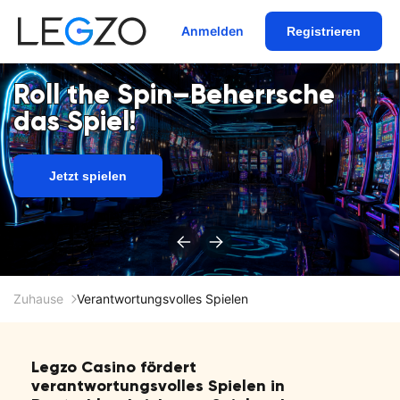
Anmelden
Registrieren
Roll the Spin–Beherrsche
das Spiel!
Jetzt spielen
Zuhause
Verantwortungsvolles Spielen
Legzo Casino fördert
verantwortungsvolles Spielen in