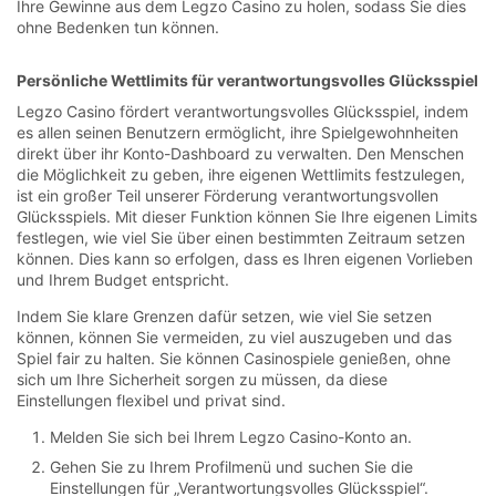
Ihre Gewinne aus dem Legzo Casino zu holen, sodass Sie dies
ohne Bedenken tun können.
Persönliche Wettlimits für verantwortungsvolles Glücksspiel
Legzo Casino fördert verantwortungsvolles Glücksspiel, indem
es allen seinen Benutzern ermöglicht, ihre Spielgewohnheiten
direkt über ihr Konto-Dashboard zu verwalten. Den Menschen
die Möglichkeit zu geben, ihre eigenen Wettlimits festzulegen,
ist ein großer Teil unserer Förderung verantwortungsvollen
Glücksspiels. Mit dieser Funktion können Sie Ihre eigenen Limits
festlegen, wie viel Sie über einen bestimmten Zeitraum setzen
können. Dies kann so erfolgen, dass es Ihren eigenen Vorlieben
und Ihrem Budget entspricht.
Indem Sie klare Grenzen dafür setzen, wie viel Sie setzen
können, können Sie vermeiden, zu viel auszugeben und das
Spiel fair zu halten. Sie können Casinospiele genießen, ohne
sich um Ihre Sicherheit sorgen zu müssen, da diese
Einstellungen flexibel und privat sind.
Melden Sie sich bei Ihrem Legzo Casino-Konto an.
Gehen Sie zu Ihrem Profilmenü und suchen Sie die
Einstellungen für „Verantwortungsvolles Glücksspiel“.