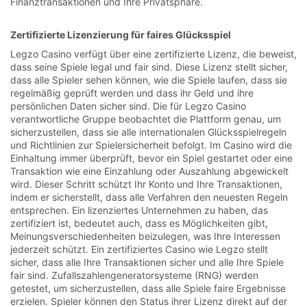
Finanztransaktionen und Ihre Privatsphäre.
Zertifizierte Lizenzierung für faires Glücksspiel
Legzo Casino verfügt über eine zertifizierte Lizenz, die beweist,
dass seine Spiele legal und fair sind. Diese Lizenz stellt sicher,
dass alle Spieler sehen können, wie die Spiele laufen, dass sie
regelmäßig geprüft werden und dass ihr Geld und ihre
persönlichen Daten sicher sind. Die für Legzo Casino
verantwortliche Gruppe beobachtet die Plattform genau, um
sicherzustellen, dass sie alle internationalen Glücksspielregeln
und Richtlinien zur Spielersicherheit befolgt. Im Casino wird die
Einhaltung immer überprüft, bevor ein Spiel gestartet oder eine
Transaktion wie eine Einzahlung oder Auszahlung abgewickelt
wird. Dieser Schritt schützt Ihr Konto und Ihre Transaktionen,
indem er sicherstellt, dass alle Verfahren den neuesten Regeln
entsprechen. Ein lizenziertes Unternehmen zu haben, das
zertifiziert ist, bedeutet auch, dass es Möglichkeiten gibt,
Meinungsverschiedenheiten beizulegen, was Ihre Interessen
jederzeit schützt. Ein zertifiziertes Casino wie Legzo stellt
sicher, dass alle Ihre Transaktionen sicher und alle Ihre Spiele
fair sind. Zufallszahlengeneratorsysteme (RNG) werden
getestet, um sicherzustellen, dass alle Spiele faire Ergebnisse
erzielen. Spieler können den Status ihrer Lizenz direkt auf der