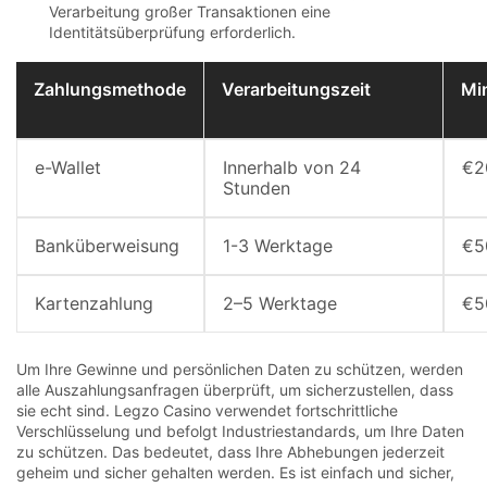
Verarbeitung großer Transaktionen eine
Identitätsüberprüfung erforderlich.
Zahlungsmethode
Verarbeitungszeit
Mi
e-Wallet
Innerhalb von 24
€2
Stunden
Banküberweisung
1-3 Werktage
€5
Kartenzahlung
2–5 Werktage
€5
Um Ihre Gewinne und persönlichen Daten zu schützen, werden
alle Auszahlungsanfragen überprüft, um sicherzustellen, dass
sie echt sind. Legzo Casino verwendet fortschrittliche
Verschlüsselung und befolgt Industriestandards, um Ihre Daten
zu schützen. Das bedeutet, dass Ihre Abhebungen jederzeit
geheim und sicher gehalten werden. Es ist einfach und sicher,