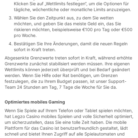
Klicken Sie auf „Wettlimits festlegen“, um die Optionen für
tägliche, wöchentliche oder monatliche Limits anzuzeigen.
Wählen Sie den Zeitpunkt aus, zu dem Sie wetten
möchten, und geben Sie das meiste Geld ein, das Sie
riskieren möchten, beispielsweise €100 pro Tag oder €500
pro Woche.
Bestätigen Sie Ihre Änderungen, damit die neuen Regeln
sofort in Kraft treten.
Abgesenkte Grenzwerte treten sofort in Kraft, während erhöhte
Grenzwerte zunächst stabilisiert werden müssen. Ihre eigenen
Wettlimits können jederzeit überprüft und bei Bedarf geändert
werden. Wenn Sie Hilfe oder Rat benötigen, um Grenzen
festzulegen, die zu Ihrem Budget passen, ist unser Support-
Team 24 Stunden am Tag, 7 Tage die Woche für Sie da.
Optimiertes mobiles Gaming
Wenn Sie Spiele auf Ihrem Telefon oder Tablet spielen möchten,
hat Legzo Casino mobiles Spielen und volle Sicherheit optimiert,
um sicherzustellen, dass Sie eine tolle Zeit haben. Die mobile
Plattform für das Casino ist benutzerfreundlich gestaltet, lädt
schnell und bietet Ihnen Zugriff auf alle Spielautomaten und