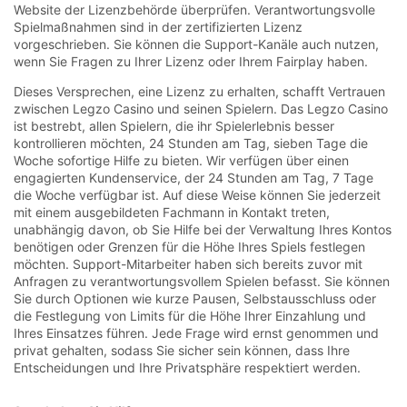
Website der Lizenzbehörde überprüfen. Verantwortungsvolle
Spielmaßnahmen sind in der zertifizierten Lizenz
vorgeschrieben. Sie können die Support-Kanäle auch nutzen,
wenn Sie Fragen zu Ihrer Lizenz oder Ihrem Fairplay haben.
Dieses Versprechen, eine Lizenz zu erhalten, schafft Vertrauen
zwischen Legzo Casino und seinen Spielern. Das Legzo Casino
ist bestrebt, allen Spielern, die ihr Spielerlebnis besser
kontrollieren möchten, 24 Stunden am Tag, sieben Tage die
Woche sofortige Hilfe zu bieten. Wir verfügen über einen
engagierten Kundenservice, der 24 Stunden am Tag, 7 Tage
die Woche verfügbar ist. Auf diese Weise können Sie jederzeit
mit einem ausgebildeten Fachmann in Kontakt treten,
unabhängig davon, ob Sie Hilfe bei der Verwaltung Ihres Kontos
benötigen oder Grenzen für die Höhe Ihres Spiels festlegen
möchten. Support-Mitarbeiter haben sich bereits zuvor mit
Anfragen zu verantwortungsvollem Spielen befasst. Sie können
Sie durch Optionen wie kurze Pausen, Selbstausschluss oder
die Festlegung von Limits für die Höhe Ihrer Einzahlung und
Ihres Einsatzes führen. Jede Frage wird ernst genommen und
privat gehalten, sodass Sie sicher sein können, dass Ihre
Entscheidungen und Ihre Privatsphäre respektiert werden.