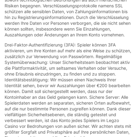
Risiken begegnen. Verschlüsselungsprotokolle namens SSL
schützen alle sensiblen Daten, von Zahlungsinformationen bis
hin zu Registrierungsinformationen. Durch die Verschlüsselung
werden Ihre Daten vor Personen verborgen, die sie nicht sehen
können sollten, insbesondere wenn Sie Einzahlungen,
Auszahlungen oder Änderungen an Ihrem Konto vornehmen.
Drei-Faktor-Authentifizierung (3FA): Spieler können 3FA
aktivieren, um ihre Konten auf mehr als eine Weise zu schützen,
zusätzlich zur Verwendung von Passwörtern. Regelmäßige
Systemüberwachung: Unser Sicherheitsteam beobachtet aktiv
die Plattformaktivität, um seltsames Verhalten oder Versuche,
ohne Erlaubnis einzudringen, zu finden und zu stoppen.
Identitätsbestätigung: Wir müssen einen Nachweis Ihrer
Identität sehen, bevor wir Auszahlungen über €200 bearbeiten
können. Damit soll sichergestellt werden, dass nur der
Kontoinhaber an das Geld gelangen kann. Sichere Server: Alle
Spielerdaten werden an separaten, sicheren Orten aufbewahrt,
auf die nur bestimmte Personen zugreifen können. Dank dieser
vielfältigen Sicherheitsebenen, die ständig getestet und
verbessert werden, ist das Konto jedes Spielers im Legzo
Casino vor Bedrohungen von außen sicher. Wir achten stets mit
größter Sorgfalt und Privatsphäre auf Ihre persönlichen Daten,