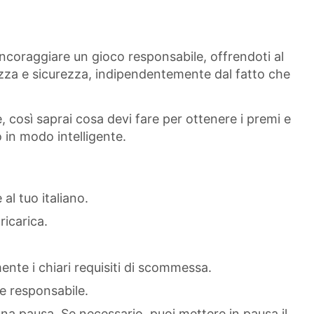
ncoraggiare un gioco responsabile, offrendoti al
ezza e sicurezza, indipendentemente dal fatto che
così saprai cosa devi fare per ottenere i premi e
 in modo intelligente.
al tuo italiano.
ricarica.
nte i chiari requisiti di scommessa.
re responsabile.
na pausa. Se necessario, puoi mettere in pausa il