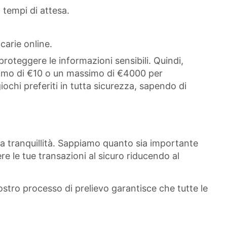
 tempi di attesa.
carie online.
roteggere le informazioni sensibili. Quindi,
inimo di €10 o un massimo di €4000 per
ochi preferiti in tutta sicurezza, sapendo di
eta tranquillità. Sappiamo quanto sia importante
e le tue transazioni al sicuro riducendo al
stro processo di prelievo garantisce che tutte le