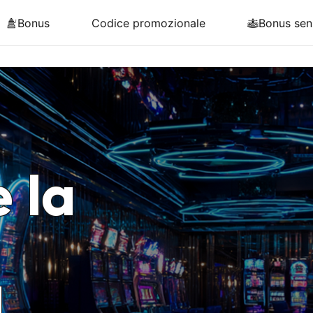
Bonus
Codice promozionale
Bonus sen
e la
l