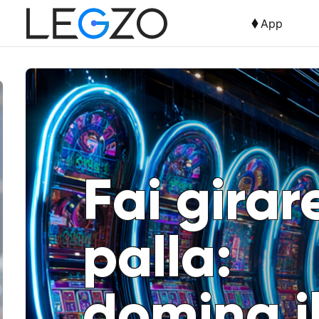
App
Fai girar
palla:
domina i