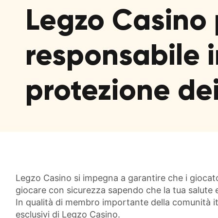
Legzo Casino 
responsabile i
protezione dei
Legzo Casino si impegna a garantire che i giocato
giocare con sicurezza sapendo che la tua salute e
In qualità di membro importante della comunità ital
esclusivi di Legzo Casino.