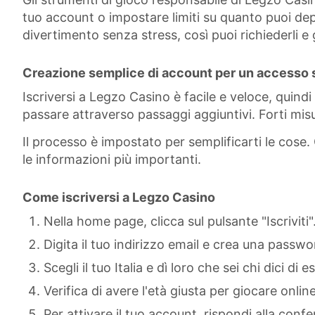
tuo account o impostare limiti su quanto puoi dep
divertimento senza stress, così puoi richiederli 
Creazione semplice di account per un accesso 
Iscriversi a Legzo Casino è facile e veloce, quin
passare attraverso passaggi aggiuntivi. Forti misu
Il processo è impostato per semplificarti le cose. 
le informazioni più importanti.
Come iscriversi a Legzo Casino
Nella home page, clicca sul pulsante "Iscriviti"
Digita il tuo indirizzo email e crea una passw
Scegli il tuo Italia e dì loro che sei chi dici di 
Verifica di avere l'età giusta per giocare onlin
Per attivare il tuo account, rispondi alla conf