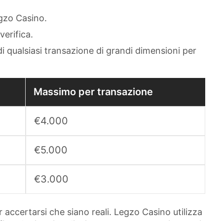
egzo Casino.
erifica.
i qualsiasi transazione di grandi dimensioni per
Massimo per transazione
€4.000
€5.000
€3.000
er accertarsi che siano reali. Legzo Casino utilizza