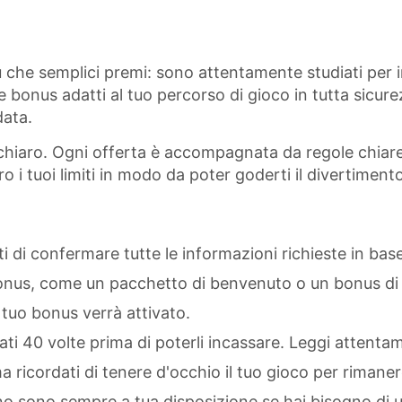
 che semplici premi: sono attentamente studiati per i
 bonus adatti al tuo percorso di gioco in tutta sicur
data.
hiaro. Ogni offerta è accompagnata da regole chiare, 
i tuoi limiti in modo da poter goderti il divertimento
 di confermare tutte le informazioni richieste in base 
 bonus, come un pacchetto di benvenuto o un bonus di 
 tuo bonus verrà attivato.
i 40 volte prima di poterli incassare. Leggi attentame
, ma ricordati di tenere d'occhio il tuo gioco per rimane
no sono sempre a tua disposizione se hai bisogno di u