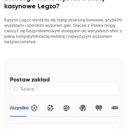
wypłatami i szerokim wyborem gier. Gracze z Polska mogą
cieszyć się bezproblemowym dostępem do wszystkich ofert z
pełną kompatybilnością mobilną i najwyższym poziomem
bezpieczeństwa.
Postaw zakład
Wszystko
08.08.2026
21:20
Edmonton
Rysuj
Vancouver
Oilers
Canucks