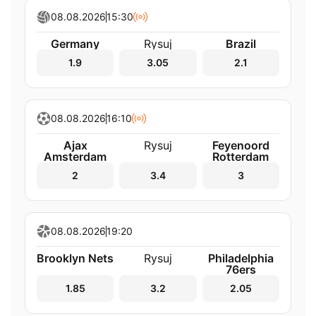
1.9
3.05
2.1
08.08.2026
16:10
Ajax
Rysuj
Feyenoord
Amsterdam
Rotterdam
2
3.4
3
08.08.2026
19:20
Brooklyn Nets
Rysuj
Philadelphia
76ers
1.85
3.2
2.05
1
2
3
4
Następny