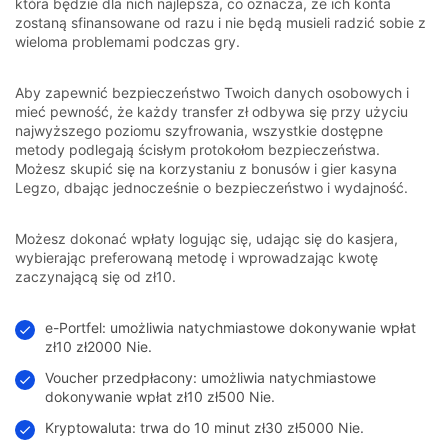
która będzie dla nich najlepsza, co oznacza, że ich konta
zostaną sfinansowane od razu i nie będą musieli radzić sobie z
wieloma problemami podczas gry.
Aby zapewnić bezpieczeństwo Twoich danych osobowych i
mieć pewność, że każdy transfer zł odbywa się przy użyciu
najwyższego poziomu szyfrowania, wszystkie dostępne
metody podlegają ścisłym protokołom bezpieczeństwa.
Możesz skupić się na korzystaniu z bonusów i gier kasyna
Legzo, dbając jednocześnie o bezpieczeństwo i wydajność.
Możesz dokonać wpłaty logując się, udając się do kasjera,
wybierając preferowaną metodę i wprowadzając kwotę
zaczynającą się od zł10.
e-Portfel: umożliwia natychmiastowe dokonywanie wpłat
zł10 zł2000 Nie.
Voucher przedpłacony: umożliwia natychmiastowe
dokonywanie wpłat zł10 zł500 Nie.
Kryptowaluta: trwa do 10 minut zł30 zł5000 Nie.