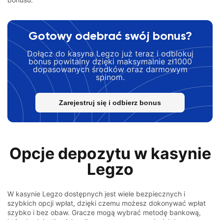
Gotowy odebrać swój bonus?
Dołącz do kasyna Legzo już teraz i odblokuj
bonus powitalny dzięki maksymalnie zł1000
dopasowanych środków oraz darmowym
spinom.
Zarejestruj się i odbierz bonus
Opcje depozytu w kasynie
Legzo
W kasynie Legzo dostępnych jest wiele bezpiecznych i
szybkich opcji wpłat, dzięki czemu możesz dokonywać wpłat
szybko i bez obaw. Gracze mogą wybrać metodę bankową,