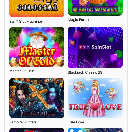
Magic Forest
Bar X Slot Machines
Master Of Gold
Blackjack Classic 29
Vampire Hunters
True Love