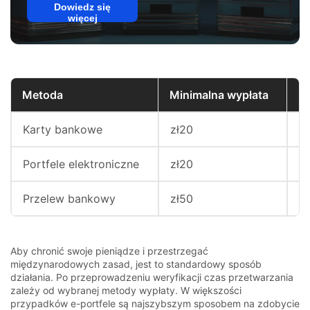
Dowiedz się
więcej
Metoda
Minimalna wypłata
M
Karty bankowe
zł20
z
Portfele elektroniczne
zł20
z
Przelew bankowy
zł50
z
Aby chronić swoje pieniądze i przestrzegać
międzynarodowych zasad, jest to standardowy sposób
działania. Po przeprowadzeniu weryfikacji czas przetwarzania
zależy od wybranej metody wypłaty. W większości
przypadków e-portfele są najszybszym sposobem na zdobycie