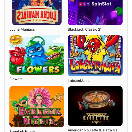
Jokerizer
Blackjack Classic 21
Flowers
LobsterMania
American Roulette (Belatra Games)
Bangkok Nights