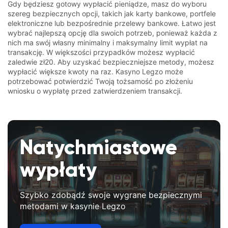
Gdy będziesz gotowy wypłacić pieniądze, masz do wyboru
szereg bezpiecznych opcji, takich jak karty bankowe, portfele
elektroniczne lub bezpośrednie przelewy bankowe. Łatwo jest
wybrać najlepszą opcję dla swoich potrzeb, ponieważ każda z
nich ma swój własny minimalny i maksymalny limit wypłat na
transakcję. W większości przypadków możesz wypłacić
zaledwie zł20. Aby uzyskać bezpieczniejsze metody, możesz
wypłacić większe kwoty na raz. Kasyno Legzo może
potrzebować potwierdzić Twoją tożsamość po złożeniu
wniosku o wypłatę przed zatwierdzeniem transakcji.
Natychmiastowe
wypłaty
Szybko zdobądź swoje wygrane bezpiecznymi
metodami w kasynie Legzo