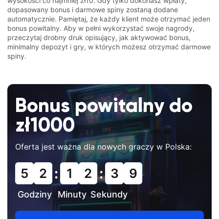
wysokości co najmniej zł10. Gdy tylko dokonasz wpłaty,
dopasowany bonus i darmowe spiny zostaną dodane
automatycznie. Pamiętaj, że każdy klient może otrzymać jeden
bonus powitalny. Aby w pełni wykorzystać swoje nagrody,
przeczytaj drobny druk opisujący, jak aktywować bonus,
minimalny depozyt i gry, w których możesz otrzymać darmowe
spiny.
Bonus powitalny do
zł1000
Oferta jest ważna dla nowych graczy w Polska:
:
:
5
2
1
2
3
7
Godziny
Minuty
Sekundy